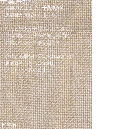
千葉県から
千葉県
台風の大阪まで、
から 
患者様が来院されました。 
なんと彼女が来院されたときも 
２時間後のお帰りの際も一時的 
に雨が上がってました＾＾ 
今後とも期待に応えられるように 
患者様と向き合い施術して 
いきたいと思います。 