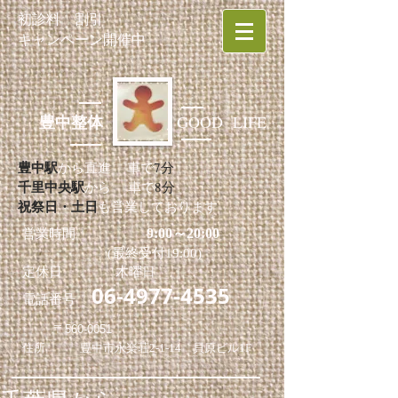
初診料 割引
キャンペーン開催中
GOOD LIFE
豊中整体
豊中駅
から直進 車で
7分
千里中央駅
から 車で
8分
祝祭日・土日
も営業しております
9:00～20:00
営業時間
(最終受付19:00)
定休日 木曜日
06-4977-4535
電話番号
〒560-0051
住所 豊中市永楽荘2-1-14 貝原ビル1F