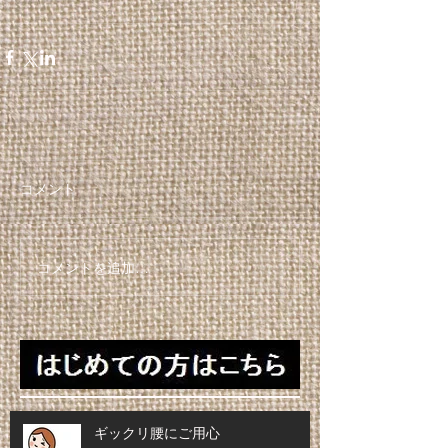
コメント
コメントを追加…
ギックリ腰にご用心